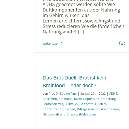
ADHS geachtet werden sollte Wie
Duftkomponenten aus der Nahrung
im Gehirn wirken, das
Lernen erleichtern, sowie Angst und
Stress reduzieren Wie die förderlichen
Nahrungsmittel [...]
Weiterlesen
0
 ist kein
 doch?
m
Depression
Das Brot-Duell: Brot ist kein
Gedächtnis
Gehirn
n und Abendessen
Brainfood – oder doch?
örfaktoren
Von
Prof. Dr. Sabine Paul
|
Januar 29th, 2022
|
ADHS
,
Bauchhirn
,
Brainfood
,
Darm
,
Depression
,
Ernährung
,
Fermentiertes
,
Frühstück
,
Gedächtnis
,
Gehirn
,
Konzentration
,
Lernen
,
Mittagessen und Abendessen
,
Nervennahrung
,
Snacks
,
Störfaktoren