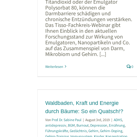
Titandioxid oder der Emulgator
Polysorbat 80, können die
Darmbarriere schädigen und
chronische Entzündungen verstärken.
Das Tisso-Fachkreis-Webinar gibt
Ihnen Einblick in den aktuellen
Forschungsstand zur Wirkung von
Emulgatoren, Nanopartikeln und Co.
auf das Zusammenspiel von Darm,
Mikrobiom und Gehirn. [...]
Weiterlesen
0
d Energie
 Quatsch!?
ut
Depression
is
Gehirn
Gehirn-
Waldbaden, Kraft und Energie
ystem
Kinder
ng
Regeneration
durch Bäume: So ein Quatsch!?
mmung
Stress
rnehmer
Von
Prof. Dr. Sabine Paul
|
August 3rd, 2019
|
ADHS
,
antidepressiv
,
BGM
,
Burnout
,
Depression
,
Ernährung
,
Führungskräfte
,
Gedächtnis
,
Gehirn
,
Gehirn-Doping
,
Gehirn-Training
,
Immunsystem
,
Kinder
,
Konzentration
,