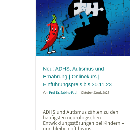
mus und
ekurs |
 30.11.23
Neu: ADHS, Autismus und
Ernährung | Onlinekurs |
Einführungspreis bis 30.11.23
Von
Prof. Dr. Sabine Paul
|
Oktober 22nd, 2023
ADHS und Autismus zählen zu den
häufigsten neurologischen
Entwicklungsstörungen bei Kindern –
und bleiben oft bis ins