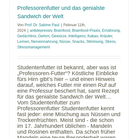
Professorenfutter und das genialste
Sandwich der Welt
Von
Prof. Dr. Sabine Paul
|
Februar 11th,
2024
|
antidepressiv
,
Brainfood
,
Brainfood-Praxis
,
Ernährung
,
Gedächtnis
,
Gehirn
,
Gewürze
,
Intelligenz
,
Kakao
,
Kräuter
,
Lernen
,
Nervennahrung
,
Nüsse
,
Snacks
,
Stimmung
,
Stress
,
Stressmanagement
Studentenfutter ist bekannt, aber was ist
„Professoren-Futter“? Köstliche Einblicke
fürs Hirn gibt’s hier – und einen Hinweis
darauf, welches Futter mir einen Ruf auf
eine Professur beschert hat, samt Rezept
für das genialste Sandwich der Welt…
Vom Studentenfutter zum
Professorenfutter Studentenfutter kennt
fast jeder: eine Mischung aus Nüssen und
Trockenfrüchten. Meist sind - die schon
im 17. Jahrhundert üblichen - Mandeln
und Rosinen enthalten. Da schon früher
Mandeln eine teure Besonderheit waren,