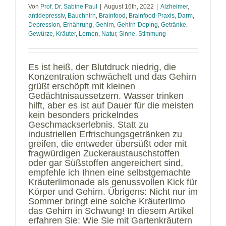
Von
Prof. Dr. Sabine Paul
|
August 16th, 2022
|
Alzheimer
,
antidepressiv
,
Bauchhirn
,
Brainfood
,
Brainfood-Praxis
,
Darm
,
Depression
,
Ernährung
,
Gehirn
,
Gehirn-Doping
,
Getränke
,
Gewürze
,
Kräuter
,
Lernen
,
Natur
,
Sinne
,
Stimmung
Es ist heiß, der Blutdruck niedrig, die
Konzentration schwächelt und das Gehirn
grüßt erschöpft mit kleinen
Gedächtnisaussetzern. Wasser trinken
hilft, aber es ist auf Dauer für die meisten
kein besonders prickelndes
Geschmackserlebnis. Statt zu
industriellen Erfrischungsgetränken zu
greifen, die entweder übersüßt oder mit
fragwürdigen Zuckeraustauschstoffen
oder gar Süßstoffen angereichert sind,
empfehle ich Ihnen eine selbstgemachte
Kräuterlimonade als genussvollen Kick für
Körper und Gehirn. Übrigens: Nicht nur im
Sommer bringt eine solche Kräuterlimo
das Gehirn in Schwung! In diesem Artikel
erfahren Sie: Wie Sie mit Gartenkräutern