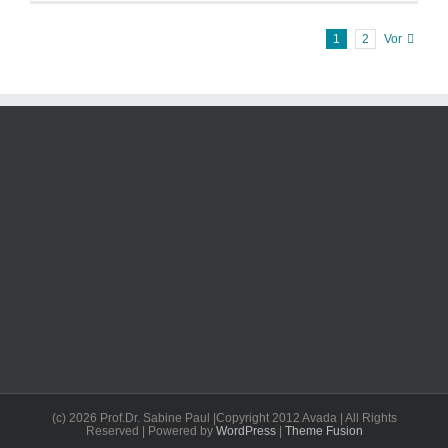
1
2
Vor
(c) 2026 Prof.Dr. Sabine Paul |Copyright 2012 Avada | All Rights
Reserved | Powered by
WordPress
|
Theme Fusion