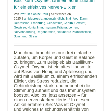
Basilikum-Oxymel: Drei einfache Zutaten
für ein effektives Nerven-Elixier
Von
Prof. Dr. Sabine Paul
|
September 7th,
2025
|
antidepressiv
,
antientzündlich
,
Brainfood
,
Darm
,
Depression
,
Ernährung
,
Gedächtnis
,
Gehirn
,
Gewicht
,
Gewürze
,
Honig
,
Immunsystem
,
Kräuter
,
Lernen
,
Nervennahrung
,
Regeneration
,
sekundäre Pflanzenstoffe
,
Stimmung
,
Stress
Manchmal braucht es nur drei einfache
Zutaten, um Körper und Geist in Balance
zu bringen. Zum Beispiel: als Basilikum-
Oxymel. Oxymel ist ein altes Hausmittel
auf Basis von Honig und Apfelessig und
wird mit Basilikum zu einem erfrischenden
Elixier, das Stress reduziert, die
Gehirnleistung stärkt und nebenbei die
Stimmung aufhellt und das Immunsystem
boostet. Also los: jetzt ansetzen – für
einen nervenstarken Herbst! In diesem
Artikel erfahren Sie: Was ist Oxymel –
und welches Mischungsverhältnis von