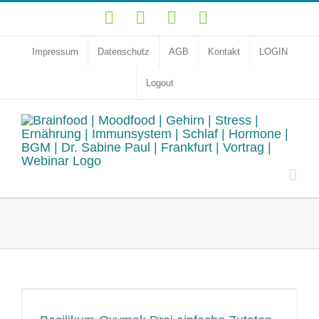
Zum
YouTube
Facebook
Instagram
LinkedIn
Inhalt
springen
Impressum
Datenschutz
AGB
Kontakt
LOGIN
Logout
n