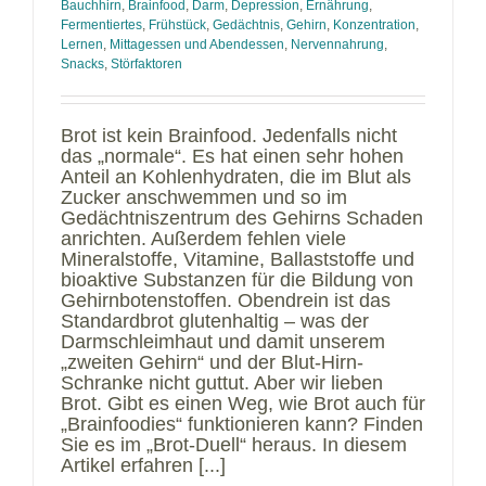
Bauchhirn
,
Brainfood
,
Darm
,
Depression
,
Ernährung
,
Fermentiertes
,
Frühstück
,
Gedächtnis
,
Gehirn
,
Konzentration
,
Lernen
,
Mittagessen und Abendessen
,
Nervennahrung
,
Snacks
,
Störfaktoren
Brot ist kein Brainfood. Jedenfalls nicht
das „normale“. Es hat einen sehr hohen
Anteil an Kohlenhydraten, die im Blut als
Zucker anschwemmen und so im
Gedächtniszentrum des Gehirns Schaden
anrichten. Außerdem fehlen viele
Mineralstoffe, Vitamine, Ballaststoffe und
bioaktive Substanzen für die Bildung von
Gehirnbotenstoffen. Obendrein ist das
Standardbrot glutenhaltig – was der
Darmschleimhaut und damit unserem
„zweiten Gehirn“ und der Blut-Hirn-
Schranke nicht guttut. Aber wir lieben
Brot. Gibt es einen Weg, wie Brot auch für
„Brainfoodies“ funktionieren kann? Finden
Sie es im „Brot-Duell“ heraus. In diesem
Artikel erfahren [...]