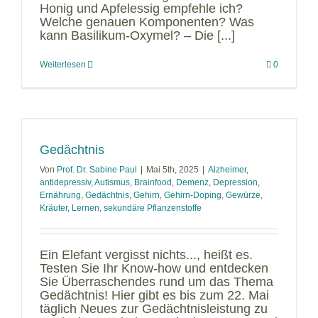
Honig und Apfelessig empfehle ich?
Welche genauen Komponenten? Was
kann Basilikum-Oxymel? – Die [...]
Weiterlesen
0
Gedächtnis
Von
Prof. Dr. Sabine Paul
|
Mai 5th, 2025
|
Alzheimer
,
antidepressiv
,
Autismus
,
Brainfood
,
Demenz
,
Depression
,
Ernährung
,
Gedächtnis
,
Gehirn
,
Gehirn-Doping
,
Gewürze
,
Kräuter
,
Lernen
,
sekundäre Pflanzenstoffe
Ein Elefant vergisst nichts..., heißt es.
Testen Sie Ihr Know-how und entdecken
Sie Überraschendes rund um das Thema
Gedächtnis! Hier gibt es bis zum 22. Mai
täglich Neues zur Gedächtnisleistung zu