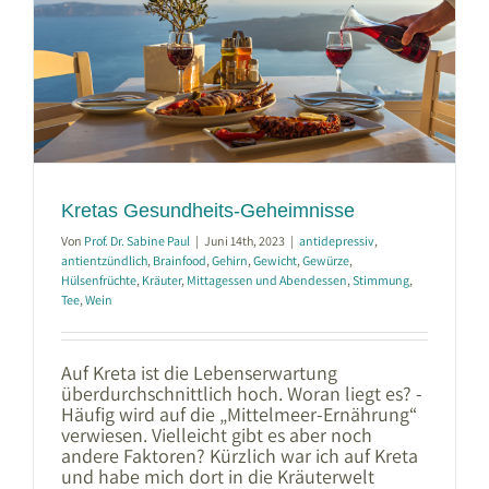
Kretas Gesundheits-Geheimnisse
Von
Prof. Dr. Sabine Paul
|
Juni 14th, 2023
|
antidepressiv
,
antientzündlich
,
Brainfood
,
Gehirn
,
Gewicht
,
Gewürze
,
Hülsenfrüchte
,
Kräuter
,
Mittagessen und Abendessen
,
Stimmung
,
Tee
,
Wein
Auf Kreta ist die Lebenserwartung
überdurchschnittlich hoch. Woran liegt es? -
Häufig wird auf die „Mittelmeer-Ernährung“
verwiesen. Vielleicht gibt es aber noch
andere Faktoren? Kürzlich war ich auf Kreta
und habe mich dort in die Kräuterwelt