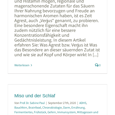
und Histamin mögen, regionale und
magenschonende Zutaten für das Säuern
Ihrer Nahrung bevorzugen und Freude an
harmonischen Aromen haben, ist es Zeit
Agrest, auch „Verjus“ genannt, zu probieren.
Eine besondere Eigenschaft macht ihn
zudem nützlich für eine bessere
Konzentrationsfähigkeit und
Gedächtnisleistung. In diesem Artikel
erfahren Sie: Was Agrest bzw. Verjus ist Was
das Besondere an dieser säuernden Zutat ist
und wie sie auf Kopf und Körper wirkt In [...]
Weiterlesen
0
d
Miso und der Schlaf
Von
Prof. Dr. Sabine Paul
|
September 27th, 2020
|
ADHS
,
Bauchhirn
,
Brainfood
,
Chronobiologie
,
Darm
,
Ernährung
,
Fermentiertes
,
Frühstück
,
Gehirn
,
Immunsystem
,
Mittagessen und