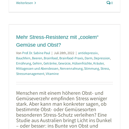
Weiterlesen
0
Mehr Stress-Resistenz mit „coolem“
Gemüse und Obst?
Von
Prof. Dr. Sabine Paul
|
Juli 28th, 2022
|
antidepressiv
,
Bauchhirn
,
Beeren
,
Brainfood
,
Brainfood-Praxis
,
Darm
,
Depression
,
Ernährung
,
Gehirn
,
Getränke
,
Gewürze
,
Hülsenfrüchte
,
Kräuter
,
Mittagessen und Abendessen
,
Nervennahrung
,
Stimmung
,
Stress
,
Stressmanagement
,
Vitamine
Menschen mit einem höheren Obst- und
Gemüseverzehr empfinden Stress weniger
stark. Aber kann man konkreter sagen, ob
bestimmte Obst- oder Gemüsesorten
besonderen Stress-Schutz verleihen? Eine
Studie aus Australien bringt Licht ins Dunkel
– oder besser: ins Bunte von Obst und