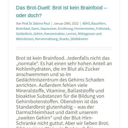
Das Brot-Duell: Brot ist kein Brainfood –
oder doch?
Von
Prof. Dr. Sabine Paul
|
Januar 29th, 2022
|
ADHS
,
Bauchhirn
,
Brainfood
,
Darm
,
Depression
,
Ernährung
,
Fermentiertes
,
Frühstück
,
Gedächtnis
,
Gehirn
,
Konzentration
,
Lernen
,
Mittagessen und
Abendessen
,
Nervennahrung
,
Snacks
,
Störfaktoren
Brot ist kein Brainfood. Jedenfalls nicht das
„normale“. Es hat einen sehr hohen Anteil an
Kohlenhydraten, die im Blut als Zucker
anschwemmen und so im
Gedächtniszentrum des Gehirns Schaden
anrichten. Außerdem fehlen viele
Mineralstoffe, Vitamine, Ballaststoffe und
bioaktive Substanzen für die Bildung von
Gehirnbotenstoffen. Obendrein ist das
Standardbrot glutenhaltig – was der
Darmschleimhaut und damit unserem
„zweiten Gehirn“ und der Blut-Hirn-
Schranke nicht guttut. Aber wir lieben Brot.