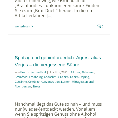
Gibt es einen Weg, wie Brot auch für
„Brainfoodies“ funktionieren kann? Finden
Sie es im „Brot-Duell“ heraus. In diesem
Artikel erfahren [...]
Weiterlesen
0
s
Spritzig und gehirnförderlich: Agrest alias
Verjus – die vergessene Säure
Von
Prof. Dr. Sabine Paul
|
Juli 18th, 2021
|
Alkohol
,
Alzheimer
,
Brainfood
,
Ernährung
,
Gedächtnis
,
Gehirn
,
Gehirn-Doping
,
Getränke
,
Gewürze
,
Konzentration
,
Lernen
,
Mittagessen und
Abendessen
,
Stress
Manchmal liegt das Gute so nah – und muss
nur (wieder-)entdeckt werden. Vor allem
wenn Sie spritzigen Genuss ohne Alkohol