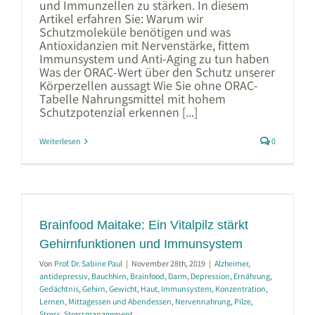
und Immunzellen zu stärken. In diesem
Artikel erfahren Sie: Warum wir
Schutzmoleküle benötigen und was
Antioxidanzien mit Nervenstärke, fittem
Immunsystem und Anti-Aging zu tun haben
Was der ORAC-Wert über den Schutz unserer
Körperzellen aussagt Wie Sie ohne ORAC-
Tabelle Nahrungsmittel mit hohem
Schutzpotenzial erkennen [...]
Weiterlesen
0
Brainfood Maitake: Ein Vitalpilz stärkt
Gehirnfunktionen und Immunsystem
Von
Prof. Dr. Sabine Paul
|
November 28th, 2019
|
Alzheimer
,
antidepressiv
,
Bauchhirn
,
Brainfood
,
Darm
,
Depression
,
Ernährung
,
Gedächtnis
,
Gehirn
,
Gewicht
,
Haut
,
Immunsystem
,
Konzentration
,
Lernen
,
Mittagessen und Abendessen
,
Nervennahrung
,
Pilze
,
Stress
,
Stressmanagement