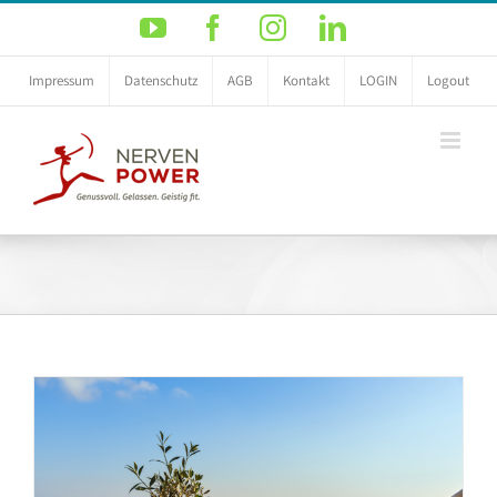
Zum
YouTube
Facebook
Instagram
LinkedIn
Inhalt
springen
Impressum
Datenschutz
AGB
Kontakt
LOGIN
Logout