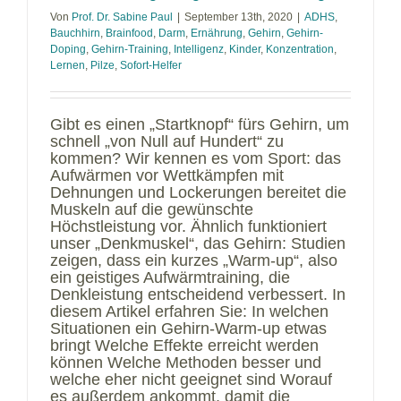
Von
Prof. Dr. Sabine Paul
|
September 13th, 2020
|
ADHS
,
Bauchhirn
,
Brainfood
,
Darm
,
Ernährung
,
Gehirn
,
Gehirn-
Doping
,
Gehirn-Training
,
Intelligenz
,
Kinder
,
Konzentration
,
Lernen
,
Pilze
,
Sofort-Helfer
Gibt es einen „Startknopf“ fürs Gehirn, um
schnell „von Null auf Hundert“ zu
kommen? Wir kennen es vom Sport: das
Aufwärmen vor Wettkämpfen mit
Dehnungen und Lockerungen bereitet die
Muskeln auf die gewünschte
Höchstleistung vor. Ähnlich funktioniert
unser „Denkmuskel“, das Gehirn: Studien
zeigen, dass ein kurzes „Warm-up“, also
ein geistiges Aufwärmtraining, die
Denkleistung entscheidend verbessert. In
diesem Artikel erfahren Sie: In welchen
Situationen ein Gehirn-Warm-up etwas
bringt Welche Effekte erreicht werden
können Welche Methoden besser und
welche eher nicht geeignet sind Worauf
es außerdem ankommt, damit die