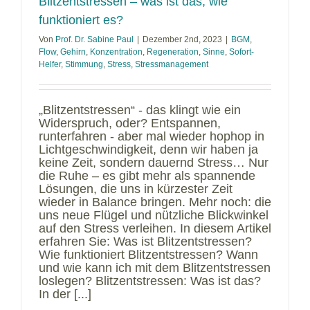
Blitzentstressen – was ist das, wie
funktioniert es?
Von
Prof. Dr. Sabine Paul
|
Dezember 2nd, 2023
|
BGM
,
Flow
,
Gehirn
,
Konzentration
,
Regeneration
,
Sinne
,
Sofort-
Helfer
,
Stimmung
,
Stress
,
Stressmanagement
„Blitzentstressen“ - das klingt wie ein
Widerspruch, oder? Entspannen,
runterfahren - aber mal wieder hophop in
Lichtgeschwindigkeit, denn wir haben ja
keine Zeit, sondern dauernd Stress… Nur
die Ruhe – es gibt mehr als spannende
Lösungen, die uns in kürzester Zeit
wieder in Balance bringen. Mehr noch: die
uns neue Flügel und nützliche Blickwinkel
auf den Stress verleihen. In diesem Artikel
erfahren Sie: Was ist Blitzentstressen?
Wie funktioniert Blitzentstressen? Wann
und wie kann ich mit dem Blitzentstressen
loslegen? Blitzentstressen: Was ist das?
In der [...]