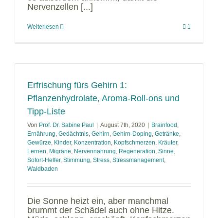
Nervenzellen [...]
Weiterlesen
1
Erfrischung fürs Gehirn 1:
Pflanzenhydrolate, Aroma-Roll-ons und
Tipp-Liste
Von
Prof. Dr. Sabine Paul
|
August 7th, 2020
|
Brainfood
,
Ernährung
,
Gedächtnis
,
Gehirn
,
Gehirn-Doping
,
Getränke
,
Gewürze
,
Kinder
,
Konzentration
,
Kopfschmerzen
,
Kräuter
,
Lernen
,
Migräne
,
Nervennahrung
,
Regeneration
,
Sinne
,
Sofort-Helfer
,
Stimmung
,
Stress
,
Stressmanagement
,
Waldbaden
Die Sonne heizt ein, aber manchmal
brummt der Schädel auch ohne Hitze.