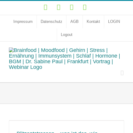
Zum
YouTube
Facebook
Instagram
LinkedIn
Inhalt
springen
Impressum
Datenschutz
AGB
Kontakt
LOGIN
Logout