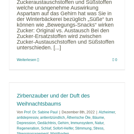
Zuckeraustauschstoffen und Süßstoffen
welche unangenehme Auswirkung
Aspartam auf das Gehirn hat was Sie in
der Winterbäckerei bezüglich „Süße“ tun
können wie „Bewegungs-Snacks“ wirken
Zucker: Original vs. Austausch Bei den
Zucker-Ersatzstoffen wird zwischen
Zucker-Austauschstoffen und Süßstoffen
unterschieden. [...]
Weiterlesen
0
Zirbenzauber und der Duft des
Weihnachtsbaums
Von
Prof. Dr. Sabine Paul
|
Dezember 8th, 2022
|
Alzheimer
,
antidepressiv
,
antientzündlich
,
Ätherische Öle
,
Bäume
,
Depression
,
Gedächtnis
,
Gehirn
,
Immunsystem
,
Natur
,
Regeneration
,
Schlaf
,
Sofort-Helfer
,
Stimmung
,
Stress
,
Stressmanagement
,
Waldbaden