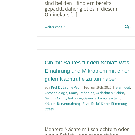
sind bei den Händlern bereits
gepackt, daher gibt es in diesem
Onlinekurs [...]
Weiterlesen
0
 Schlaf: Was
om mit einer
tun haben
ährung
Gedächtnis
Gib mir Saures für den Schlaf: Was
ke
Gewürze
Ernährung und Mikrobiom mit einer
rung
Pilze
Schlaf
ess
guten Nachtruhe zu tun haben
Von
Prof. Dr. Sabine Paul
|
Februar 16th, 2020
|
Brainfood
,
Chronobiologie
,
Darm
,
Ernährung
,
Gedächtnis
,
Gehirn
,
Gehirn-Doping
,
Getränke
,
Gewürze
,
Immunsystem
,
Kräuter
,
Nervennahrung
,
Pilze
,
Schlaf
,
Sinne
,
Stimmung
,
Stress
Mehrere Nächte mit schlechtem oder
wenig Schlaf – und schon sinken