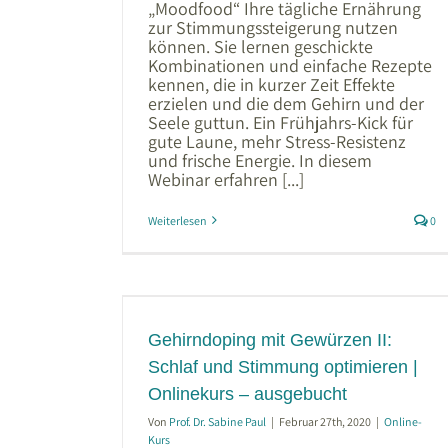
„Moodfood“ Ihre tägliche Ernährung
zur Stimmungssteigerung nutzen
können. Sie lernen geschickte
Kombinationen und einfache Rezepte
kennen, die in kurzer Zeit Effekte
erzielen und die dem Gehirn und der
Seele guttun. Ein Frühjahrs-Kick für
gute Laune, mehr Stress-Resistenz
und frische Energie. In diesem
Webinar erfahren [...]
Weiterlesen
0
würzen II:
ptimieren |
Gehirndoping mit Gewürzen II:
gebucht
Schlaf und Stimmung optimieren |
Onlinekurs – ausgebucht
Von
Prof. Dr. Sabine Paul
|
Februar 27th, 2020
|
Online-
Kurs