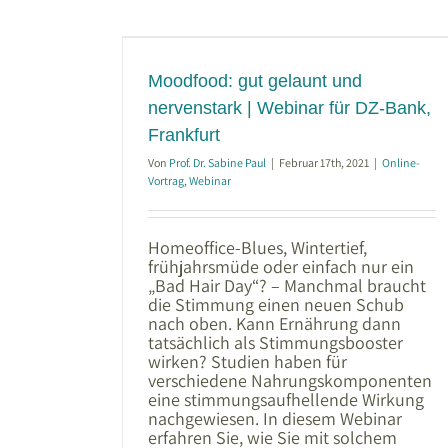
aunt und
für DZ-Bank,
Moodfood: gut gelaunt und
nervenstark | Webinar für DZ-Bank,
Frankfurt
Von
Prof. Dr. Sabine Paul
|
Februar 17th, 2021
|
Online-
Vortrag
,
Webinar
Homeoffice-Blues, Wintertief,
frühjahrsmüde oder einfach nur ein
„Bad Hair Day“? – Manchmal braucht
die Stimmung einen neuen Schub
nach oben. Kann Ernährung dann
tatsächlich als Stimmungsbooster
wirken? Studien haben für
verschiedene Nahrungskomponenten
eine stimmungsaufhellende Wirkung
nachgewiesen. In diesem Webinar
erfahren Sie, wie Sie mit solchem