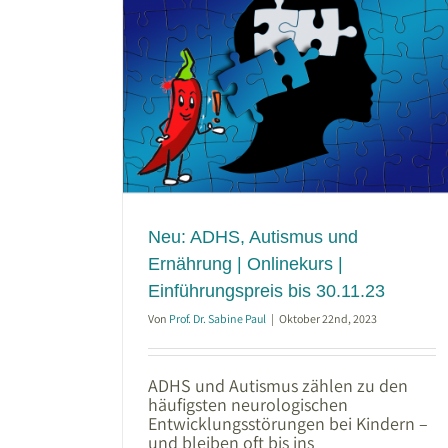
mus und
ekurs |
 30.11.23
Neu: ADHS, Autismus und
Ernährung | Onlinekurs |
Einführungspreis bis 30.11.23
Von
Prof. Dr. Sabine Paul
|
Oktober 22nd, 2023
ADHS und Autismus zählen zu den
häufigsten neurologischen
Entwicklungsstörungen bei Kindern –
und bleiben oft bis ins