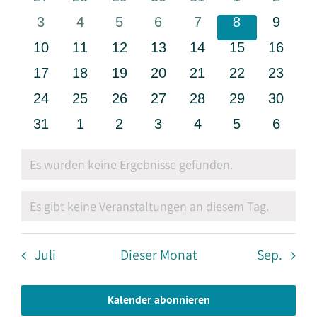
Veranstaltungen
Navigati
Veranstaltungen
Veranstaltungen
Veranstaltungen
Veranstaltungen
Veranstaltungen
Veranstaltun
Verans
0
0
0
0
0
0
0
3
4
5
6
7
8
9
Veranstaltungen
Veranstaltungen
Veranstaltungen
Veranstaltungen
Veranstaltungen
Veranstaltun
Verans
0
0
0
0
0
0
0
10
11
12
13
14
15
16
Veranstaltungen
Veranstaltungen
Veranstaltungen
Veranstaltungen
Veranstaltungen
Veranstaltung
Veranst
0
0
0
0
0
0
0
17
18
19
20
21
22
23
Veranstaltungen
Veranstaltungen
Veranstaltungen
Veranstaltungen
Veranstaltungen
Veranstaltung
Veranst
0
0
0
0
0
0
0
24
25
26
27
28
29
30
Veranstaltungen
Veranstaltungen
Veranstaltungen
Veranstaltungen
Veranstaltungen
Veranstaltung
Veranst
0
0
0
0
0
0
0
31
1
2
3
4
5
6
Veranstaltungen
Veranstaltungen
Veranstaltungen
Veranstaltungen
Veranstaltungen
Veranstaltun
Verans
Es wurden keine Ergebnisse gefunden.
Hinweis
Es gibt keine Veranstaltungen an diesem Tag.
Hinweis
Juli
Dieser Monat
Sep.
Kalender abonnieren