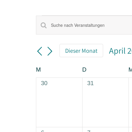
Veranstaltungen
Veranstaltungen
Bitte
Schlüsselwort
Suche
eingeben.
und
Suche
Ansichten,
April 
nach
Dieser Monat
Navigation
Veranstaltungen
Datu
Schlüsselwort.
wähle
Kalender
M
Montag
D
Dienstag
von
Veranstaltungen
0
0
30
31
Veranstaltungen,
Veranstaltungen,