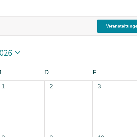
Veranstaltung
2026
m
n.
M
Mittwoch
D
Donnerstag
F
Freitag
0
0
0
1
2
3
Veranstaltungen,
Veranstaltungen,
Veranstaltung