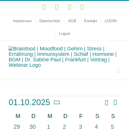
Zum
YouTube
Facebook
Instagram
LinkedIn
Inhalt
springen
Impressum
Datenschutz
AGB
Kontakt
LOGIN
Logout
Veranstaltungen
Vera
Suche
01.10.2025
Veransta
Monat
Ansi
Datum
Suche
Navi
Kalender
M
Montag
D
Dienstag
M
Mittwoch
D
Donnerstag
F
Freitag
S
Samstag
S
Sonn
und
wählen.
von
Ansichte
0
0
1
0
0
0
0
29
30
1
2
3
4
5
Veranstaltungen