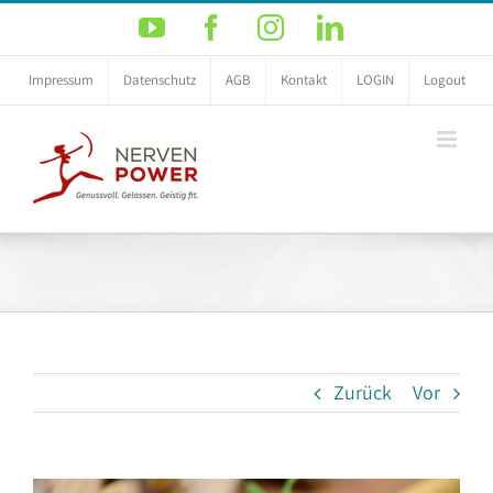
Zum
YouTube
Facebook
Instagram
LinkedIn
Inhalt
springen
Impressum
Datenschutz
AGB
Kontakt
LOGIN
Logout
Zurück
Vor
Zeige