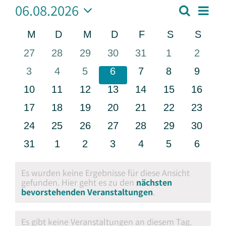
06.08.2026
Vera
Suche
Veransta
Monat
Ansi
Datum
Suche
Navi
Kalender
M
Montag
D
Dienstag
M
Mittwoch
D
Donnerstag
F
Freitag
S
Samstag
S
Sonn
und
wählen.
von
Ansichten
0
0
0
0
0
0
0
27
28
29
30
31
1
2
Veranstaltungen
Navigati
Veranstaltungen
Veranstaltungen
Veranstaltungen
Veranstaltungen
Veranstaltungen
Veranstaltun
Verans
0
0
0
0
0
0
0
3
4
5
6
7
8
9
Veranstaltungen
Veranstaltungen
Veranstaltungen
Veranstaltungen
Veranstaltungen
Veranstaltun
Verans
0
0
0
0
0
0
0
10
11
12
13
14
15
16
Veranstaltungen
Veranstaltungen
Veranstaltungen
Veranstaltungen
Veranstaltungen
Veranstaltung
Veranst
0
0
0
0
0
0
0
17
18
19
20
21
22
23
Veranstaltungen
Veranstaltungen
Veranstaltungen
Veranstaltungen
Veranstaltungen
Veranstaltung
Veranst
0
0
0
0
0
0
0
24
25
26
27
28
29
30
Veranstaltungen
Veranstaltungen
Veranstaltungen
Veranstaltungen
Veranstaltungen
Veranstaltung
Veranst
0
0
0
0
0
0
0
31
1
2
3
4
5
6
Veranstaltungen
Veranstaltungen
Veranstaltungen
Veranstaltungen
Veranstaltungen
Veranstaltun
Verans
Es wurden keine Ergebnisse für diese Ansicht
gefunden. Hier geht es zu den
nächsten
Hinweis
bevorstehenden Veranstaltungen
.
Es gibt keine Veranstaltungen an diesem Tag.
Hinweis