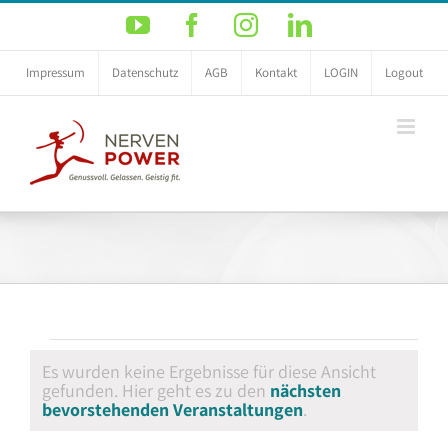
Zum
YouTube
Facebook
Instagram
LinkedIn
Inhalt
springen
Impressum
Datenschutz
AGB
Kontakt
LOGIN
Logout
Veranstaltungen
Es wurden keine Ergebnisse für diese Ansicht
gefunden. Hier geht es zu den
nächsten
Hinweis
bevorstehenden Veranstaltungen
.