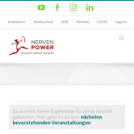
Zum
YouTube
Facebook
Instagram
LinkedIn
Inhalt
springen
Impressum
Datenschutz
AGB
Kontakt
LOGIN
Logout
Veranstaltungen
Es wurden keine Ergebnisse für diese Ansicht
gefunden. Hier geht es zu den
nächsten
Hinweis
bevorstehenden Veranstaltungen
.