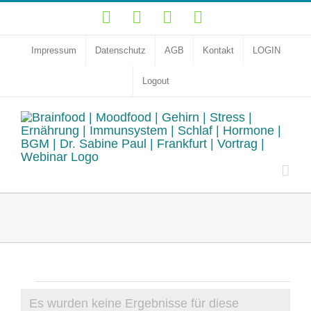
Zum
YouTube
Facebook
Instagram
LinkedIn
Inhalt
springen
Impressum
Datenschutz
AGB
Kontakt
LOGIN
Logout
Veranstaltungen
Es wurden keine Ergebnisse für diese