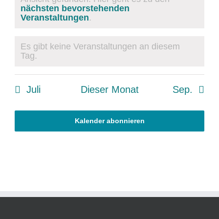
Hinweis
nächsten bevorstehenden
Veranstaltungen
.
Es gibt keine Veranstaltungen an diesem
Hinweis
Tag.
Juli
Dieser Monat
Sep.
Kalender abonnieren