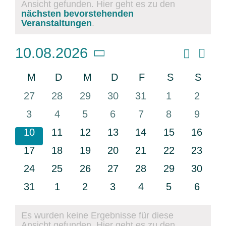
Ansicht gefunden. Hier geht es zu den
Hinweis
nächsten bevorstehenden
Veranstaltungen
.
Vera
Suche
10.08.2026
Veransta
Monat
Ansi
Datum
Suche
Navi
Kalender
M
Montag
D
Dienstag
M
Mittwoch
D
Donnerstag
F
Freitag
S
Samstag
S
Sonn
und
wählen.
von
Ansichte
0
0
0
0
0
0
0
27
28
29
30
31
1
2
Veranstaltungen
Navigati
Veranstaltungen
Veranstaltungen
Veranstaltungen
Veranstaltungen
Veranstaltungen
Veranstaltun
Verans
0
0
0
0
0
0
0
3
4
5
6
7
8
9
Veranstaltungen
Veranstaltungen
Veranstaltungen
Veranstaltungen
Veranstaltungen
Veranstaltun
Verans
0
0
0
0
0
0
0
10
11
12
13
14
15
16
Veranstaltungen
Veranstaltungen
Veranstaltungen
Veranstaltungen
Veranstaltungen
Veranstaltung
Veranst
0
0
0
0
0
0
0
17
18
19
20
21
22
23
Veranstaltungen
Veranstaltungen
Veranstaltungen
Veranstaltungen
Veranstaltungen
Veranstaltung
Veranst
0
0
0
0
0
0
0
24
25
26
27
28
29
30
Veranstaltungen
Veranstaltungen
Veranstaltungen
Veranstaltungen
Veranstaltungen
Veranstaltung
Veranst
0
0
0
0
0
0
0
31
1
2
3
4
5
6
Veranstaltungen
Veranstaltungen
Veranstaltungen
Veranstaltungen
Veranstaltungen
Veranstaltun
Verans
Es wurden keine Ergebnisse für diese
Ansicht gefunden. Hier geht es zu den