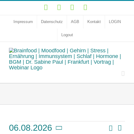
Zum
YouTube
Facebook
Instagram
LinkedIn
Inhalt
springen
Impressum
Datenschutz
AGB
Kontakt
LOGIN
Logout
Veranstaltungen
Vera
Suche
06.08.2026
Veransta
Monat
Ansi