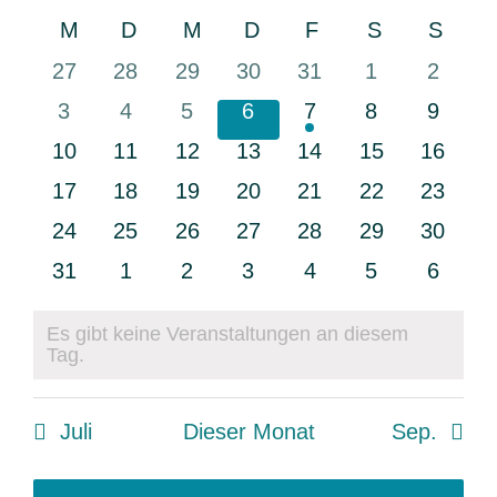
Datum
Suche
Navi
Kalender
M
Montag
D
Dienstag
M
Mittwoch
D
Donnerstag
F
Freitag
S
Samstag
S
Sonn
und
wählen.
von
Ansichte
0
0
0
0
0
0
0
27
28
29
30
31
1
2
Veranstaltungen
Navigati
Veranstaltungen
Veranstaltungen
Veranstaltungen
Veranstaltungen
Veranstaltungen
Veranstaltun
Verans
0
0
0
0
1
0
0
3
4
5
6
7
8
9
Veranstaltungen
Veranstaltungen
Veranstaltungen
Veranstaltungen
Veranstaltung
Veranstaltun
Verans
0
0
0
0
0
0
0
10
11
12
13
14
15
16
Veranstaltungen
Veranstaltungen
Veranstaltungen
Veranstaltungen
Veranstaltungen
Veranstaltung
Veranst
0
0
0
0
0
0
0
17
18
19
20
21
22
23
Veranstaltungen
Veranstaltungen
Veranstaltungen
Veranstaltungen
Veranstaltungen
Veranstaltung
Veranst
0
0
0
0
0
0
0
24
25
26
27
28
29
30
Veranstaltungen
Veranstaltungen
Veranstaltungen
Veranstaltungen
Veranstaltungen
Veranstaltung
Veranst
0
0
0
0
0
0
0
31
1
2
3
4
5
6
Veranstaltungen
Veranstaltungen
Veranstaltungen
Veranstaltungen
Veranstaltungen
Veranstaltun
Verans
Es gibt keine Veranstaltungen an diesem
Hinweis
Tag.
Juli
Dieser Monat
Sep.