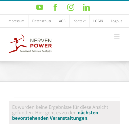
Zum
YouTube
Facebook
Instagram
LinkedIn
Inhalt
springen
Impressum
Datenschutz
AGB
Kontakt
LOGIN
Logout
Veranstaltungen
Es wurden keine Ergebnisse für diese Ansicht
gefunden. Hier geht es zu den
nächsten
Hinweis
bevorstehenden Veranstaltungen
.