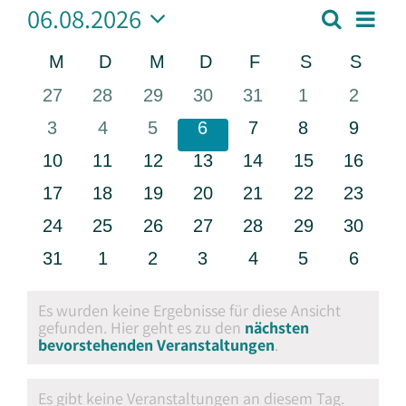
06.08.2026
Vera
Suche
Veransta
Monat
Ansi
Datum
Suche
Navi
Kalender
M
Montag
D
Dienstag
M
Mittwoch
D
Donnerstag
F
Freitag
S
Samstag
S
Sonn
und
wählen.
von
Ansichten
0
0
0
0
0
0
0
27
28
29
30
31
1
2
Veranstaltungen
Navigati
Veranstaltungen
Veranstaltungen
Veranstaltungen
Veranstaltungen
Veranstaltungen
Veranstaltun
Verans
0
0
0
0
0
0
0
3
4
5
6
7
8
9
Veranstaltungen
Veranstaltungen
Veranstaltungen
Veranstaltungen
Veranstaltungen
Veranstaltun
Verans
0
0
0
0
0
0
0
10
11
12
13
14
15
16
Veranstaltungen
Veranstaltungen
Veranstaltungen
Veranstaltungen
Veranstaltungen
Veranstaltung
Veranst
0
0
0
0
0
0
0
17
18
19
20
21
22
23
Veranstaltungen
Veranstaltungen
Veranstaltungen
Veranstaltungen
Veranstaltungen
Veranstaltung
Veranst
0
0
0
0
0
0
0
24
25
26
27
28
29
30
Veranstaltungen
Veranstaltungen
Veranstaltungen
Veranstaltungen
Veranstaltungen
Veranstaltung
Veranst
0
0
0
0
0
0
0
31
1
2
3
4
5
6
Veranstaltungen
Veranstaltungen
Veranstaltungen
Veranstaltungen
Veranstaltungen
Veranstaltun
Verans
Es wurden keine Ergebnisse für diese Ansicht
gefunden. Hier geht es zu den
nächsten
Hinweis
bevorstehenden Veranstaltungen
.
Es gibt keine Veranstaltungen an diesem Tag.
Hinweis