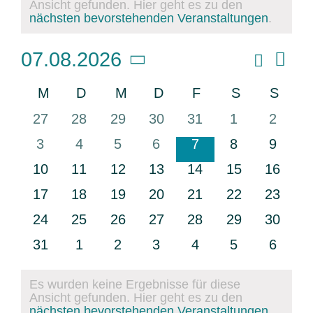
Ansicht gefunden. Hier geht es zu den
Hinweis
nächsten bevorstehenden Veranstaltungen
.
Vera
07.08.2026
Veransta
Monat
Ansi
Suche
Datum
Suche
Navi
Kalender
M
D
M
D
F
S
S
und
wählen.
von
Montag
Dienstag
Mittwoch
Donnerstag
Freitag
Samstag
Sonnt
Ansichte
0
0
0
0
0
0
0
27
28
29
30
31
1
2
Veranstaltungen
Navigati
Veranstaltungen
Veranstaltungen
Veranstaltungen
Veranstaltungen
Veranstaltungen
Veranstaltun
Verans
0
0
0
0
0
0
0
3
4
5
6
7
8
9
Veranstaltungen
Veranstaltungen
Veranstaltungen
Veranstaltungen
Veranstaltungen
Veranstaltun
Verans
0
0
0
0
0
0
0
10
11
12
13
14
15
16
Veranstaltungen
Veranstaltungen
Veranstaltungen
Veranstaltungen
Veranstaltungen
Veranstaltung
Veranst
0
0
0
0
0
0
0
17
18
19
20
21
22
23
Veranstaltungen
Veranstaltungen
Veranstaltungen
Veranstaltungen
Veranstaltungen
Veranstaltung
Veranst
0
0
0
0
0
0
0
24
25
26
27
28
29
30
Veranstaltungen
Veranstaltungen
Veranstaltungen
Veranstaltungen
Veranstaltungen
Veranstaltung
Veranst
0
0
0
0
0
0
0
31
1
2
3
4
5
6
Veranstaltungen
Veranstaltungen
Veranstaltungen
Veranstaltungen
Veranstaltungen
Veranstaltun
Verans
Es wurden keine Ergebnisse für diese
Ansicht gefunden. Hier geht es zu den
Hinweis
nächsten bevorstehenden Veranstaltungen
.