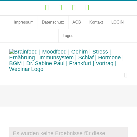
Zum
YouTube
Facebook
Instagram
LinkedIn
Inhalt
springen
Impressum
Datenschutz
AGB
Kontakt
LOGIN
Logout
Veranstaltungen
Es wurden keine Ergebnisse für diese