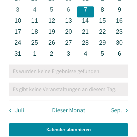
Veranstaltungen
Navigati
Veranstaltungen
Veranstaltungen
Veranstaltungen
Veranstaltungen
Veranstaltungen
Veranstaltun
Verans
0
0
0
0
0
0
0
3
4
5
6
7
8
9
Veranstaltungen
Veranstaltungen
Veranstaltungen
Veranstaltungen
Veranstaltungen
Veranstaltun
Verans
0
0
0
0
0
0
0
10
11
12
13
14
15
16
Veranstaltungen
Veranstaltungen
Veranstaltungen
Veranstaltungen
Veranstaltungen
Veranstaltung
Veranst
0
0
0
0
0
0
0
17
18
19
20
21
22
23
Veranstaltungen
Veranstaltungen
Veranstaltungen
Veranstaltungen
Veranstaltungen
Veranstaltung
Veranst
0
0
0
0
0
0
0
24
25
26
27
28
29
30
Veranstaltungen
Veranstaltungen
Veranstaltungen
Veranstaltungen
Veranstaltungen
Veranstaltung
Veranst
0
0
0
0
0
0
0
31
1
2
3
4
5
6
Veranstaltungen
Veranstaltungen
Veranstaltungen
Veranstaltungen
Veranstaltungen
Veranstaltun
Verans
Es wurden keine Ergebnisse gefunden.
Hinweis
Es gibt keine Veranstaltungen an diesem Tag.
Hinweis
Juli
Dieser Monat
Sep.
Kalender abonnieren