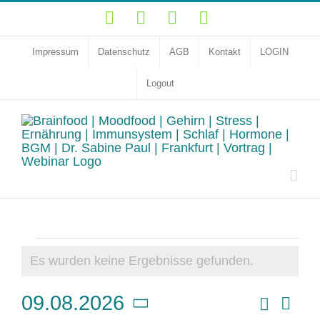
Zum
YouTube
Facebook
Instagram
LinkedIn
Inhalt
springen
Impressum
Datenschutz
AGB
Kontakt
LOGIN
Logout
Veranstaltungen
Es wurden keine Ergebnisse gefunden.
Hinweis
Vera
Suche
09.08.2026
Veransta
Monat
Ansi