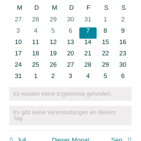
Datum
Suche
Navi
Kalender
M
Montag
D
Dienstag
M
Mittwoch
D
Donnerstag
F
Freitag
S
Samstag
S
Sonn
und
wählen.
von
Ansichte
0
0
0
0
0
0
0
27
28
29
30
31
1
2
Veranstaltungen
Navigati
Veranstaltungen
Veranstaltungen
Veranstaltungen
Veranstaltungen
Veranstaltungen
Veranstaltun
Verans
0
0
0
0
0
0
0
3
4
5
6
7
8
9
Veranstaltungen
Veranstaltungen
Veranstaltungen
Veranstaltungen
Veranstaltungen
Veranstaltun
Verans
0
0
0
0
0
0
0
10
11
12
13
14
15
16
Veranstaltungen
Veranstaltungen
Veranstaltungen
Veranstaltungen
Veranstaltungen
Veranstaltung
Veranst
0
0
0
0
0
0
0
17
18
19
20
21
22
23
Veranstaltungen
Veranstaltungen
Veranstaltungen
Veranstaltungen
Veranstaltungen
Veranstaltung
Veranst
0
0
0
0
0
0
0
24
25
26
27
28
29
30
Veranstaltungen
Veranstaltungen
Veranstaltungen
Veranstaltungen
Veranstaltungen
Veranstaltung
Veranst
0
0
0
0
0
0
0
31
1
2
3
4
5
6
Veranstaltungen
Veranstaltungen
Veranstaltungen
Veranstaltungen
Veranstaltungen
Veranstaltun
Verans
Es wurden keine Ergebnisse gefunden.
Hinweis
Es gibt keine Veranstaltungen an diesem
Hinweis
Tag.
Juli
Dieser Monat
Sep.