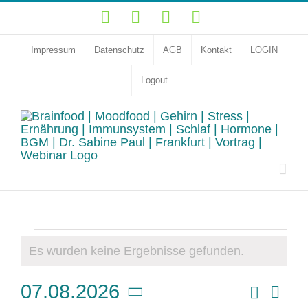
Zum
YouTube
Facebook
Instagram
LinkedIn
Inhalt
springen
Impressum
Datenschutz
AGB
Kontakt
LOGIN
Logout
Veranstaltungen
Es wurden keine Ergebnisse gefunden.
Hinweis
Vera
Suche
07.08.2026
Veransta
Monat
Ansi