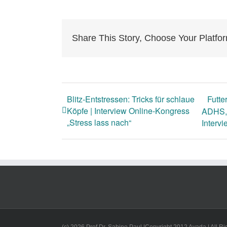
Share This Story, Choose Your Platfo
Blitz-Entstressen: Tricks für schlaue
Futte
Köpfe | Interview Online-Kongress
ADHS, 
„Stress lass nach“
Interv
(c) 2026 Prof.Dr. Sabine Paul |Copyright 2012 Avada | All 