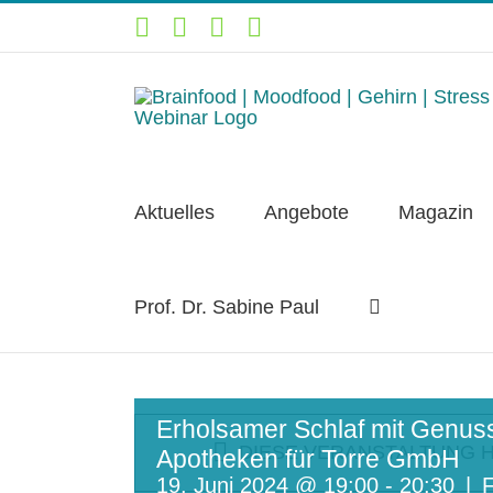
Zum
YouTube
Facebook
Instagram
LinkedIn
Inhalt
springen
Aktuelles
Angebote
Magazin
Prof. Dr. Sabine Paul
Erholsamer Schlaf mit Genuss
DIESE VERANSTALTUNG H
Apotheken für Torre GmbH
19. Juni 2024 @ 19:00
-
20:30
|