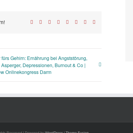
rm!
Facebook
X
Reddit
LinkedIn
Tumblr
Pinterest
Vk
E-
Mail
r fürs Gehirn: Ernährung bei Angststörung,
Asperger, Depressionen, Burnout & Co |
iew Onlinekongress Darm
Rights Reserved | Powered by
WordPress
|
Theme Fusion