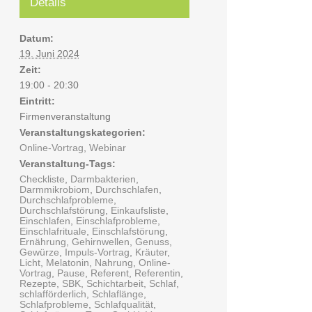
Details
Datum:
19. Juni 2024
Zeit:
19:00 - 20:30
Eintritt:
Firmenveranstaltung
Veranstaltungskategorien:
Online-Vortrag
,
Webinar
Veranstaltung-Tags:
Checkliste
,
Darmbakterien
,
Darmmikrobiom
,
Durchschlafen
,
Durchschlafprobleme
,
Durchschlafstörung
,
Einkaufsliste
,
Einschlafen
,
Einschlafprobleme
,
Einschlafrituale
,
Einschlafstörung
,
Ernährung
,
Gehirnwellen
,
Genuss
,
Gewürze
,
Impuls-Vortrag
,
Kräuter
,
Licht
,
Melatonin
,
Nahrung
,
Online-
Vortrag
,
Pause
,
Referent
,
Referentin
,
Rezepte
,
SBK
,
Schichtarbeit
,
Schlaf
,
schlafförderlich
,
Schlaflänge
,
Schlafprobleme
,
Schlafqualität
,