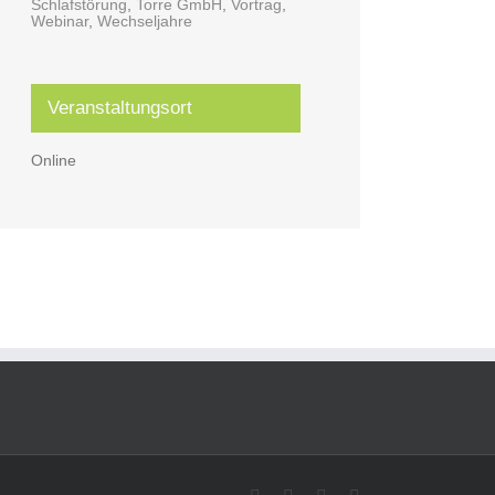
Schlafstörung
,
Torre GmbH
,
Vortrag
,
Webinar
,
Wechseljahre
Veranstaltungsort
Online