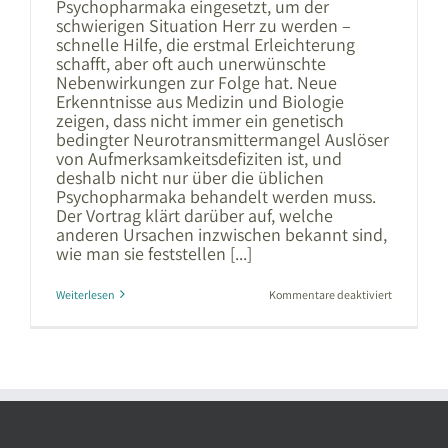
Psychopharmaka eingesetzt, um der
schwierigen Situation Herr zu werden –
schnelle Hilfe, die erstmal Erleichterung
schafft, aber oft auch unerwünschte
Nebenwirkungen zur Folge hat. Neue
Erkenntnisse aus Medizin und Biologie
zeigen, dass nicht immer ein genetisch
bedingter Neurotransmittermangel Auslöser
von Aufmerksamkeitsdefiziten ist, und
deshalb nicht nur über die üblichen
Psychopharmaka behandelt werden muss.
Der Vortrag klärt darüber auf, welche
anderen Ursachen inzwischen bekannt sind,
wie man sie feststellen [...]
für
Weiterlesen
Kommentare deaktiviert
Zappelphil
und
Träumsuse
–
Nicht
immer
sind
die
Gene
schuld!
|