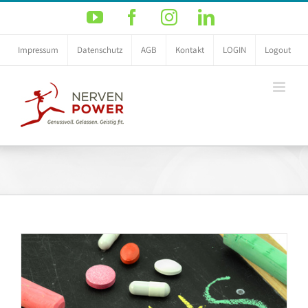
Zum
YouTube
Facebook
Instagram
LinkedIn
Inhalt
springen
Impressum
Datenschutz
AGB
Kontakt
LOGIN
Logout