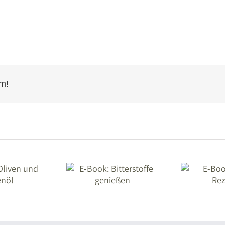
rm!
E-Book:
E-Book: Honig-
Bitterstoffe
B
Rezepte
genießen