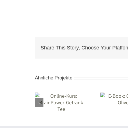
Share This Story, Choose Your Platfo
Ähnliche Projekte
line-Kurs:
E-Book: Oliven
ainPower-
und Olivenöl
tränk Tee