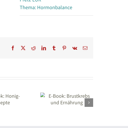
Thema: Hormonbalance
Facebook
X
Reddit
LinkedIn
Tumblr
Pinterest
Vk
E-
Mail
E-Book:
rustkrebs und
Ernährung