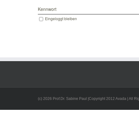
Kennwort
Eingeloggt bleiben
(c) 2026 Prof.Dr. Sabine Paul |Copyright 2012 Avada | All 