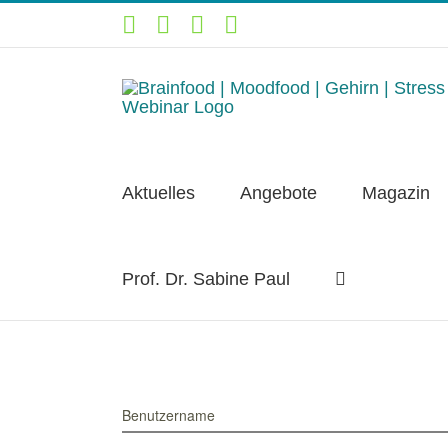
Zum
YouTube
Facebook
Instagram
LinkedIn
Inhalt
springen
Aktuelles
Angebote
Magazin
Prof. Dr. Sabine Paul
Benutzername