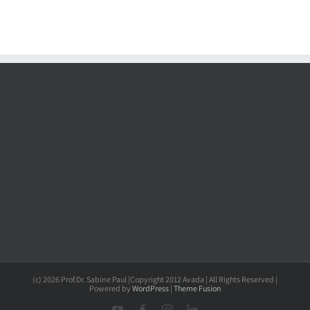
(c) 2026 Prof.Dr. Sabine Paul |Copyright 2012 Avada | All Rights Reserved |
Powered by
WordPress
|
Theme Fusion
YouTube
Facebook
Instagram
LinkedIn