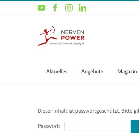
Zum
YouTube
Facebook
Instagram
LinkedIn
Inhalt
springen
Aktuelles
Angebote
Magazin
Dieser Inhalt ist passwortgeschützt. Bitte 
Passwort: