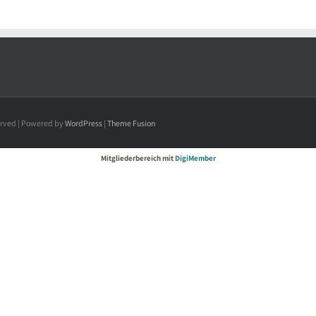
served | Powered by
WordPress
|
Theme Fusion
Mitgliederbereich mit
DigiMember