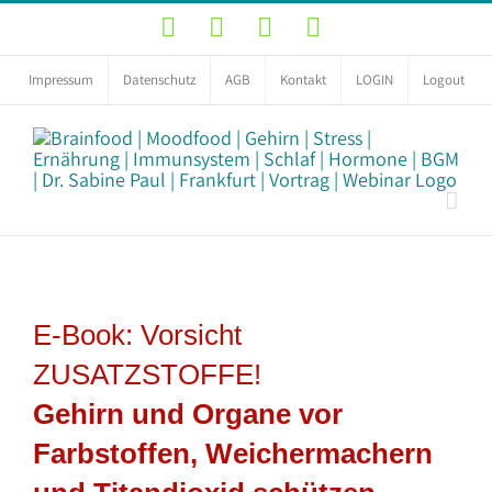
Zum
YouTube
Facebook
Instagram
LinkedIn
Inhalt
springen
Impressum
Datenschutz
AGB
Kontakt
LOGIN
Logout
E-Book: Vorsicht
ZUSATZSTOFFE!
Gehirn und Organe vor
Farbstoffen, Weichermachern