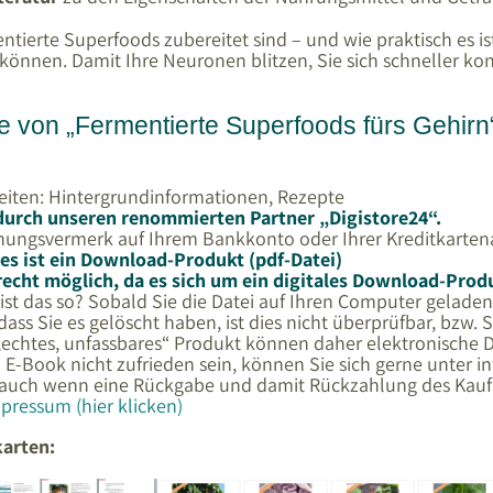
entierte Superfoods zubereitet sind – und wie praktisch es 
können. Damit Ihre Neuronen blitzen, Sie sich schneller ko
be von „Fermentierte Superfoods fürs Gehirn
eiten: Hintergrundinformationen, Rezepte
 durch unseren renommierten Partner „Digistore24“.
hungsvermerk auf Ihrem Bankkonto oder Ihrer Kreditkarte
dies ist ein Download-Produkt (pdf-Datei)
recht möglich, da es sich um ein digitales Download-Prod
st das so? Sobald Sie die Datei auf Ihren Computer geladen
dass Sie es gelöscht haben, ist dies nicht überprüfbar, bzw.
„echtes, unfassbares“ Produkt können daher elektronische 
m E-Book nicht zufrieden sein, können Sie sich gerne unter
auch wenn eine Rückgabe und damit Rückzahlung des Kaufpr
ressum (hier klicken)
karten: