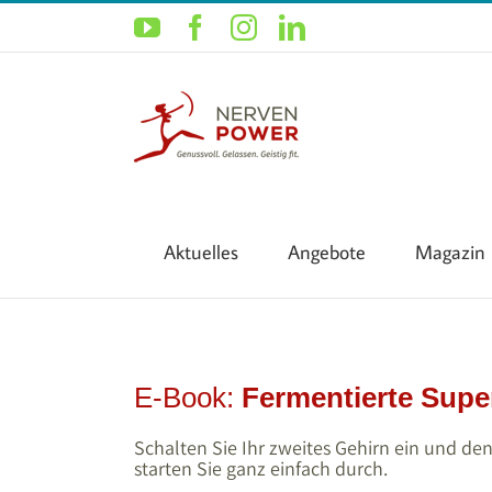
Zum
YouTube
Facebook
Instagram
LinkedIn
Inhalt
springen
Aktuelles
Angebote
Magazin
E-Book:
Fermentierte Supe
Schalten Sie Ihr zweites Gehirn ein und de
starten Sie ganz einfach durch.