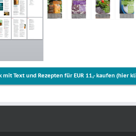
 mit Text und Rezepten für EUR 11,- kaufen (hier kl