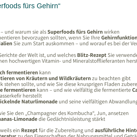
erfoods fürs Gehirn“
 – und warum sie als
Superfoods fürs Gehirn
wirken
entieren bevorzugen sollten, wenn Sie Ihre
Gehirnfunktio
alien
Sie zum Start auskommen – und worauf es bei der V
Gerichte der Welt ist, und welches
Blitz-Rezept
Sie verwend
nen hochwertigen Vitamin- und Mineralstofflieferanten herst
ch fermentieren
kann
ieren von Kräutern und Wildkräutern
zu beachten gibt
k stehen sollte, und wie Sie diese knusprigen Fladen zubere
e fermentieren
kann – und wie vielfältig die fermentierte
C
sserkefir herstellt
prickelnde Naturlimonade
und seine vielfältigen Abwandlung
wie Sie den „Champagner des Kombucha“, Jun, ansetzen
Ananas-Limonade
die Gedächtnisleistung stärkt
eweils ein
Rezept
für die Zubereitung und
ausführliche Hin
teratur
zu den Eigenschaften der Nahrungsmittel und Geträ