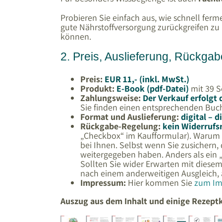
Probieren Sie einfach aus, wie schnell ferm
gute Nährstoffversorgung zurückgreifen zu 
können.
2. Preis, Auslieferung, Rückga
Preis:
EUR 11,- (inkl. MwSt.)
Produkt:
E-Book (pdf-Datei)
mit 39 S
Zahlungsweise:
Der Verkauf erfolgt
Sie finden einen entsprechenden Buc
Format und Auslieferung:
digital – 
Rückgabe-Regelung:
kein Widerrufs
„Checkbox“ im Kaufformular). Warum i
bei Ihnen. Selbst wenn Sie zusichern, 
weitergegeben haben. Anders als ein 
Sollten Sie wider Erwarten mit diese
nach einem anderweitigen Ausgleich, 
Impressum:
Hier kommen Sie
zum Imp
Auszug aus dem Inhalt und einige Rezept