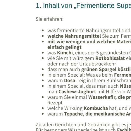
1. Inhalt von „Fermentierte Sup
Sie erfahren:
was fermentierte Nahrungsmittel sind
welche Nahrungsmittel
Sie zum Ferm
mit wie wenigen und welchen Materi
einfach gelingt
was
Kimchi
, eines der 5 gesündesten 
wie Sie mit würzigem
Rotkohlsalat
ei
oder nach der Urlaubsrückkehr
dass man auch
grünen Spargel köstli
in einem Special: Was es beim
Ferment
warum
Dosa
-Teig in Ihrem Kühlschran
in einem Special, dass man auch
Nüss
man
Cashew-Joghurt
mit Hilfe von Wa
warum Sie einmal
Wasserkefir, die 
Rezept
welche Wirkung
Kombucha
hat, und 
warum
Tepache, die mexikanische 
Zu allen Gerichten und Getränken gibt es j
Für besonders Wissbegierige ist auch
Fachli