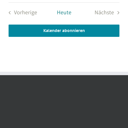
Vorherige
Heute
Nächste
Veranstaltungen
Veranstal
Kalender abonnieren