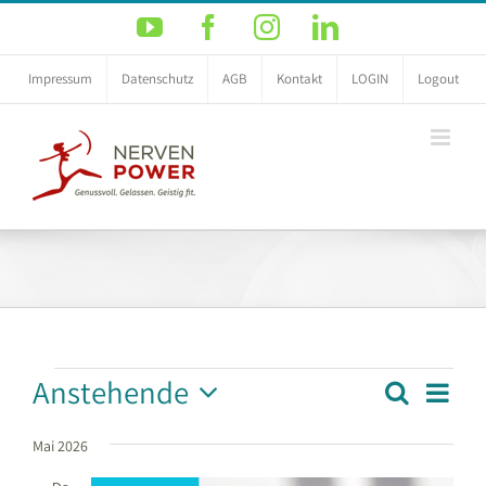
Zum
YouTube
Facebook
Instagram
LinkedIn
Inhalt
springen
Impressum
Datenschutz
AGB
Kontakt
LOGIN
Logout
Veranstaltungen
Anstehende
Vera
Suche
Veransta
Liste
Ansi
Datum
Suche
Navi
Mai 2026
und
wählen.
Ansichten